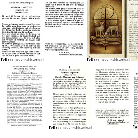
Ligtvoet Pietronella
Petronella Ligtvoet Cornelis Luijkx
Adriana Ligtvoet Joannes Kivits