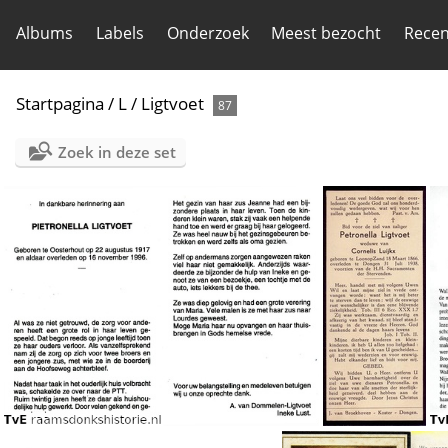
Albums
Labels
Onderzoek
Meest bezocht
Recen
Startpagina
/
L
/
Ligtvoet
87
Zoek in deze set