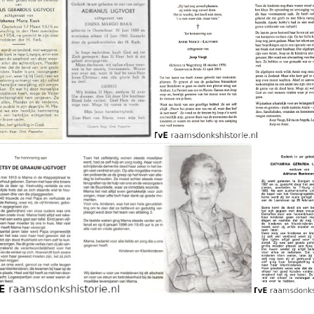
Wally Ligtvoet Wim Dudok
Adrianus Gerardus Ligtvoet Johanna Maria Kock
Adrianus Ligtvoet Josina Margo Bakx
Annie Ligtvoet 