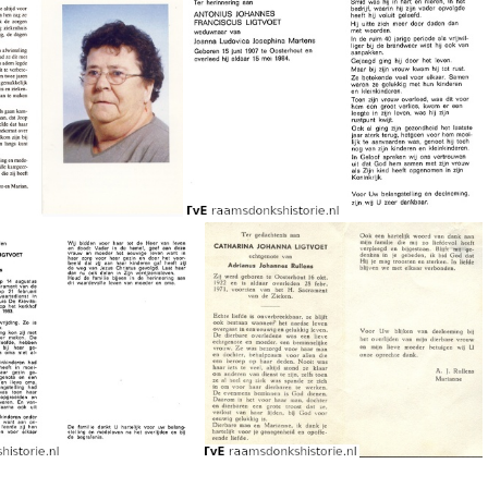
Adriaan Jacobus Ligtvoet Catharina Antonia Broere
Adriana Ligtvoet Adrianus van Dongen
Joop Voogt
Antonius Johannes Franciscus Ligtvoet Joanna Ludovica Josephina Martens