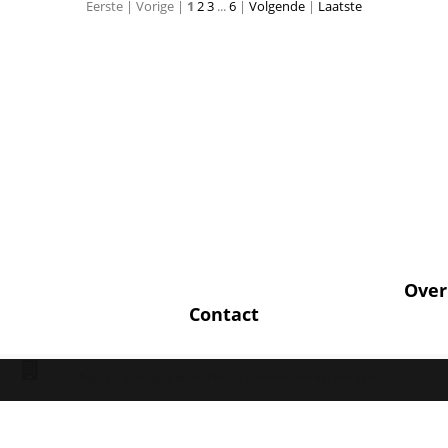
Eerste |
Vorige |
1
2
3
...
6
|
Volgende
|
Laatste
Betsy Ligtvoet de Graauw
Over
Contact
Mogelijk gemaakt door:
Piwigo
Gewoon omdat het kan