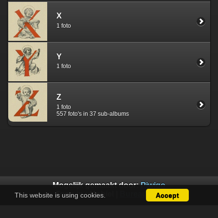
X
1 foto
Y
1 foto
Z
1 foto
557 foto's in 37 sub-albums
Mogelijk gemaakt door:
Piwigo
Toon in :
Mobiel
|
Bureaublad
This website is using cookies.
Accept