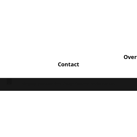
Over
Contact
Mogelijk gemaakt door:
Piwigo
Gewoon omdat het kan