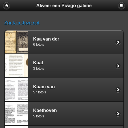
Alweer een Piwigo galerie
Zoek in deze set
Kaa van der
6 foto's
Kaal
3 foto's
Kaam van
57 foto's
Kaethoven
5 foto's