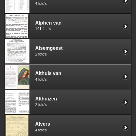
4 foto's
Alphen van
191 foto's
Alsemgeest
2 foto's
Althuis van
4 foto's
Althuizen
2 foto's
Alvers
4 foto's