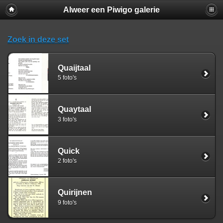
Alweer een Piwigo galerie
Zoek in deze set
Quaijtaal
5 foto's
Quaytaal
3 foto's
Quick
2 foto's
Quirijnen
9 foto's