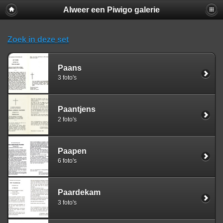
Alweer een Piwigo galerie
Zoek in deze set
Paans
3 foto's
Paantjens
2 foto's
Paapen
6 foto's
Paardekam
3 foto's