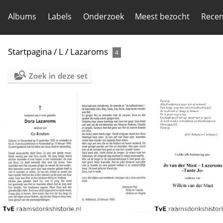
Albums
Labels
Onderzoek
Meest bezocht
Recen
Startpagina
/
L
/
Lazaroms
4
Zoek in deze set