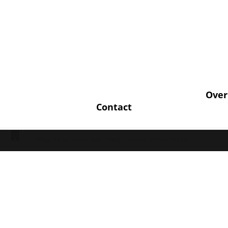
Over
Contact
Mogelijk gemaakt door:
Piwigo
Gewoon omdat het kan