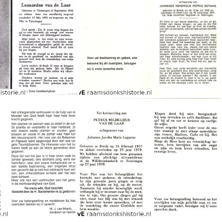
Hendrikus Johannes van de Laar Maria Catharina Petronella Koreman
Henricus van de Laar Catharina de Bont
rdus van de Laar
Lucia Johanna van de Laar Johannes Hendricus Petrus Botman