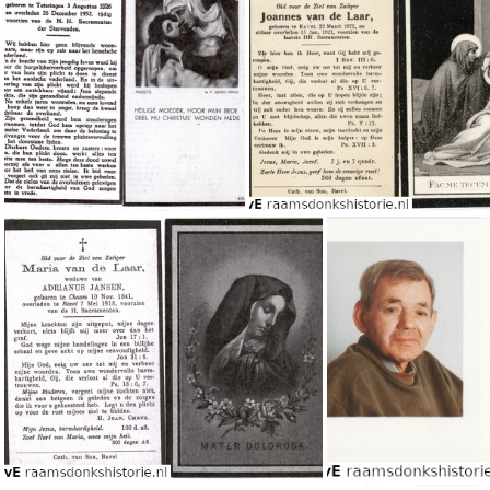
Adriana van de Laar Matheus Antonius van den Berg
Carla van de Laar J
Joannes Hendricus van de Laar
Joannes van de Laar