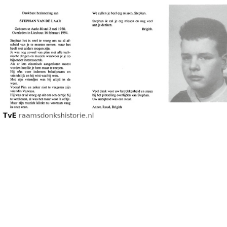
Maria van de Laar Adrianus Jansen
Stephan van de Laar