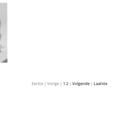
Marinus van de Laar
Eerste |
Vorige |
1
2
|
Volgende
|
Laatste